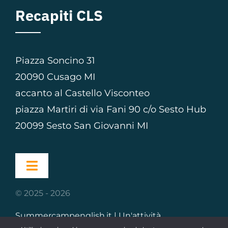
Recapiti CLS
Piazza Soncino 31
20090 Cusago MI
accanto al Castello Visconteo
piazza Martiri di via Fani 90 c/o Sesto Hub
20099 Sesto San Giovanni MI
Toggle
Navigation
© 2025 - 2026
Home
Summercampenglish.it | Un'attività