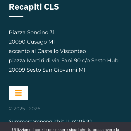
Recapiti CLS
Piazza Soncino 31
20090 Cusago MI
accanto al Castello Visconteo
piazza Martiri di via Fani 90 c/o Sesto Hub
20099 Sesto San Giovanni MI
Toggle
Navigation
© 2025 - 2026
Home
Summercampenglish.it | Un'attività
Sport Camp
CountryLanguageSchool® |
Cookie Policy
|
Utilizziamo i cookie per essere sicuri che tu possa avere la